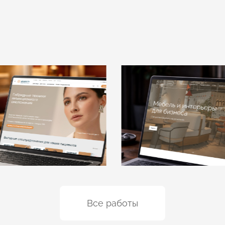
лиосити
Мебельное бю
Хусниева
Все работы
ание корпоративного
а
Создание корпоративного