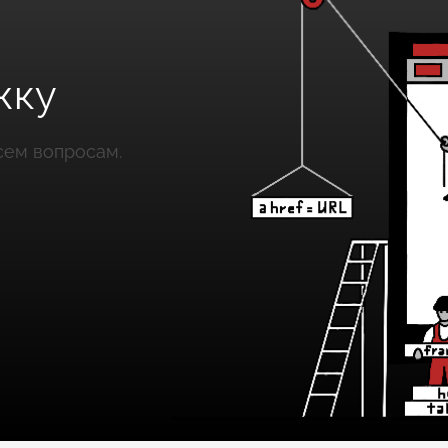
жку
сем вопросам.