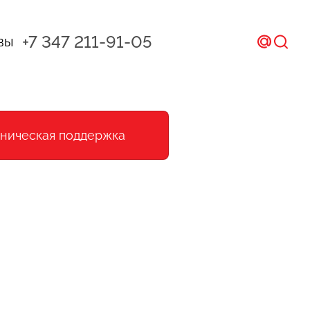
+7 347 211-91-05
вы
ал и CRM
хническая поддержка
ом
икс