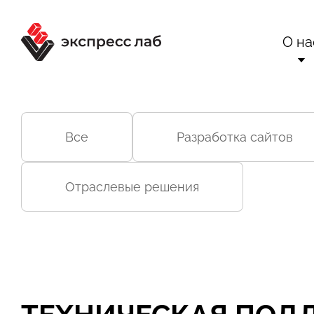
О на
О комп
Ра
Все
Разработка сайтов
Сертификаты 
Вне
Техн
Бло
Отраслевые решения
Конта
Отр