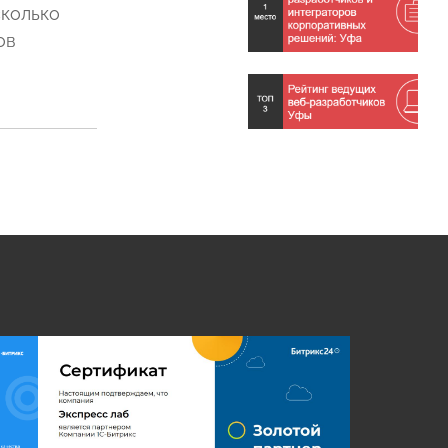
сколько
ов