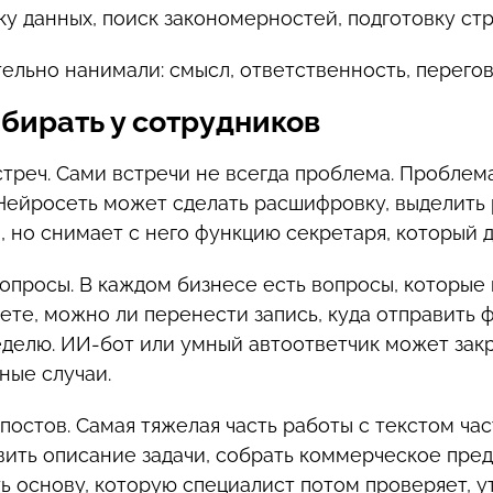
у данных, поиск закономерностей, подготовку стр
ительно нанимали: смысл, ответственность, перего
бирать у сотрудников
реч. Сами встречи не всегда проблема. Проблема 
 Нейросеть может сделать расшифровку, выделить 
 но снимает с него функцию секретаря, который д
просы. В каждом бизнесе есть вопросы, которые п
аете, можно ли перенести запись, куда отправить ф
неделю. ИИ-бот или умный автоответчик может за
ные случаи.
 постов. Самая тяжелая часть работы с текстом ча
овить описание задачи, собрать коммерческое пре
ь основу, которую специалист потом проверяет, у