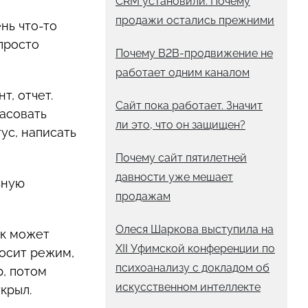
CRM установили. Почему
продажи остались прежними
нь что-то
просто
Почему B2B-продвижение не
работает одним каналом
т, отчет.
Сайт пока работает. Значит
ласовать
ли это, что он защищен?
ус, написать
Почему сайт пятилетней
давности уже мешает
ьную
продажам
Олеся Шаркова выступила на
ик может
XII Уфимской конференции по
носит режим,
психоанализу с докладом об
р, потом
искусственном интеллекте
крыл.