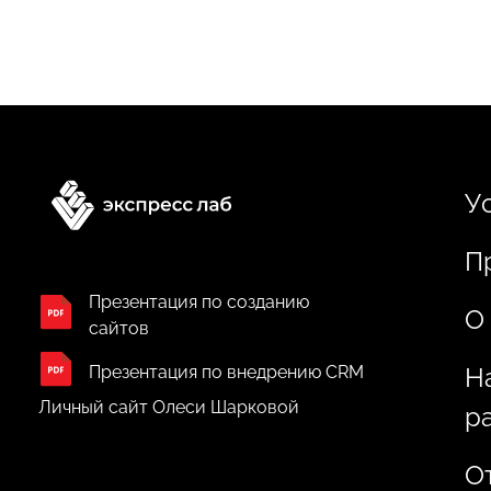
У
П
Презентация по созданию
О
сайтов
Презентация по внедрению CRM
Н
Личный сайт Олеси Шарковой
р
О