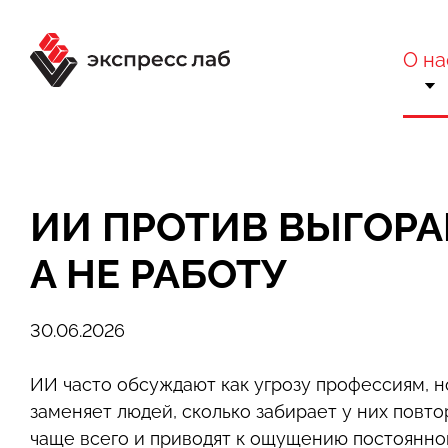
О на
О комп
Ра
Сертификаты 
Вне
ИИ ПРОТИВ ВЫГОРА
Техн
Бло
А НЕ РАБОТУ
Конта
Отр
30.06.2026
ИИ часто обсуждают как угрозу профессиям, н
заменяет людей, сколько забирает у них повт
чаще всего и приводят к ощущению постоянно