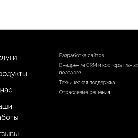
Разработка сайтов
слуги
Внедрение CRM и корпоративны
родукты
порталов
Техническая поддержка
 нас
Отраслевые решения
аши
аботы
тзывы