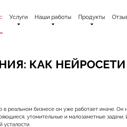
с
Услуги
Наши работы
Продукты
Отзы
ании
зработка сайтов
Разработка сайтов
Битрикс24 - корпоративный порт
и награды
дрение Битрикс24
Графический дизайн
Битрикс: Управление сайт
НИЯ: КАК НЕЙРОСЕТИ
ическая поддержка
г
Внедрение Битрикс24
Интернет-магазин + CRM
кты
аслевые решения
Enterprise-решения от Битр
о в реальном бизнесе он уже работает иначе. Он 
оряющиеся, утомительные и малозаметные задачи.
й усталости.