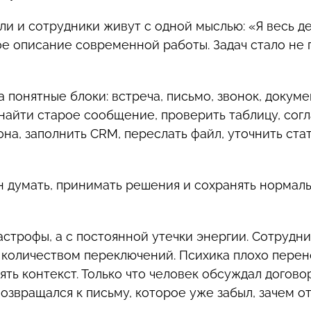
и и сотрудники живут с одной мыслью: «Я весь де
ное описание современной работы. Задач стало не 
понятные блоки: встреча, письмо, звонок, докумен
, найти старое сообщение, проверить таблицу, сог
на, заполнить CRM, переслать файл, уточнить стат
н думать, принимать решения и сохранять нормал
астрофы, а с постоянной утечки энергии. Сотрудн
а количеством переключений. Психика плохо пере
ть контекст. Только что человек обсуждал догово
возвращался к письму, которое уже забыл, зачем от