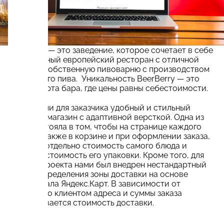
BeerBerry — это заведение, которое сочетает в себе
современный европейский ресторан с отличной
кухней и собственную пивоварню с производством
фирменного пива. Уникальность BeerBerry — это
меню и карта бара, где цены равны себестоимости.
Мы создали для заказчика удобный и стильный
интернет-магазин с адаптивной версткой. Одна из
задач состояла в том, чтобы на странице каждого
блюда, а также в корзине и при оформлении заказа,
отразить отдельно стоимость самого блюда и
отдельно стоимость его упаковки. Кроме того, для
данного проекта нами был внедрен нестандартный
модуль определения зоны доставки на основе
функционала Яндекс.Карт. В зависимости от
введенного клиентом адреса и суммы заказа
подсчитывается стоимость доставки.