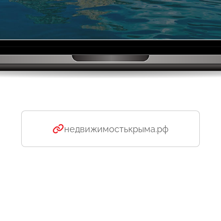
недвижимостькрыма.рф