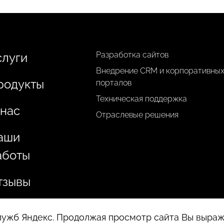
Разработка сайтов
слуги
Внедрение CRM и корпоративны
родукты
порталов
Техническая поддержка
 нас
Отраслевые решения
аши
аботы
тзывы
служб Яндекс. Продолжая просмотр сайта Вы выра