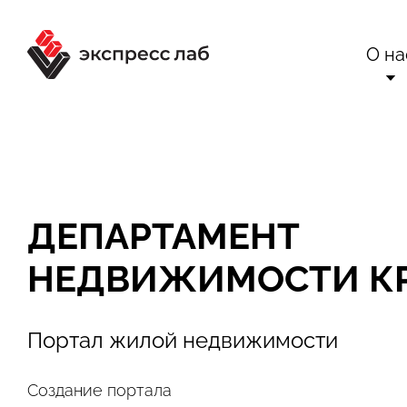
О на
О комп
Ра
Сертификаты 
Вне
ДЕПАРТАМЕНТ
Техн
Бло
НЕДВИЖИМОСТИ К
Конта
Отр
Портал жилой недвижимости
Создание портала