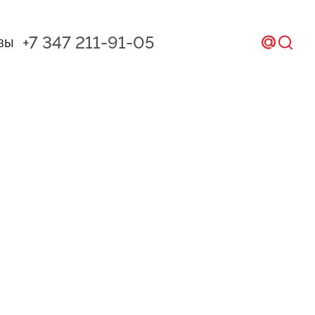
+7 347 211-91-05
вы
ал и CRM
ом
икс