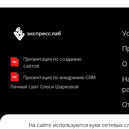
У
П
Презентация по созданию
О
сайтов
Презентация по внедрению CRM
Н
Личный сайт Олеси Шарковой
р
О
На сайте используются куки сетевых 