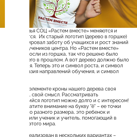
Наши друзья СОЦ «Растем вместе» меняются и
развиваются. Их старый логотип (дерево в горшке)
символизировал заботу об учащихся и рост знаний
и умений учеников центра. Но «Растем вместе»
давно выросли из горшка, так что решено было
оставить его в прошлом. А вот дерево должно было
измениться. Теперь это и символ роста, и символ
разнообразия направлений обучения, и символ
семьи.
В каждом элементе кроны нашего дерева своя
аллегория, свой смысл. Рассматривать
получившийся логотип можно долго и с интересом!
А еще обратите внимание на букву "ё" – ее точки
неслучайно разного размера, это ребенок и
взрослый или ученик и учитель, помогающий в
познании этого мира.
Логотип реализован в нескольких вариантах –