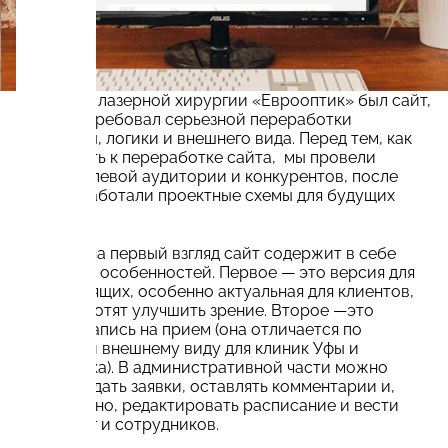
У клиники лазерной хирургии «Еврооптик» был сайт,
который требовал серьезной переработки
структуры, логики и внешнего вида. Перед тем, как
приступить к переработке сайта, мы провели
анализ целевой аудитории и конкурентов, после
чего разработали проектные схемы для будущих
макетов.
Простой на первый взгляд сайт содержит в себе
несколько особенностей. Первое — это версия для
слабовидящих, особенно актуальная для клиентов,
которые хотят улучшить зрение. Второе —это
удобная запись на прием (она отличается по
формату и внешнему виду для клиник Уфы и
Челябинска). В административной части можно
подтверждать заявки, оставлять комментарии и,
естественно, редактировать расписание и вести
базу услуг и сотрудников.