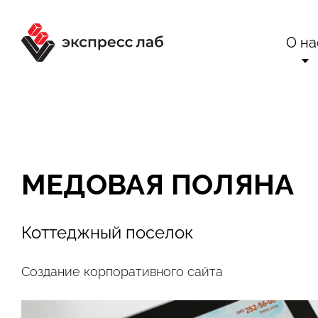
О на
О комп
Ра
Сертификаты 
Вне
МЕДОВАЯ ПОЛЯНА
Техн
Бло
Конта
Отр
Коттеджный поселок
Создание корпоративного сайта