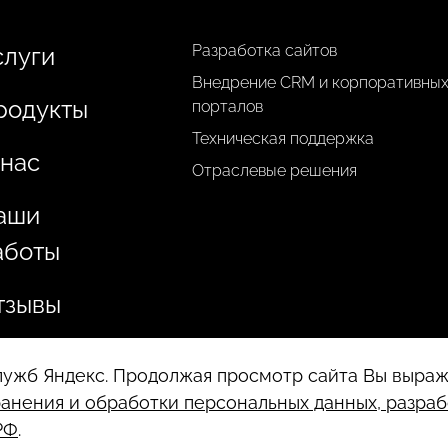
Разработка сайтов
слуги
Внедрение CRM и корпоративны
родукты
порталов
Техническая поддержка
 нас
Отраслевые решения
аши
аботы
тзывы
служб Яндекс. Продолжая просмотр сайта Вы выра
анения и обработки персональных данных, разраб
РФ
.