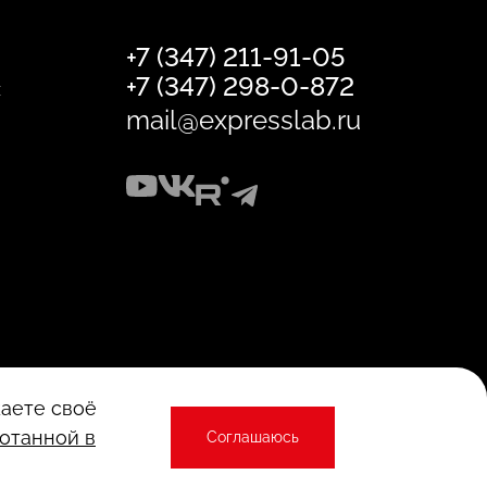
+7 (347) 211-91-05
+7 (347) 298-0-872
х
mail@expresslab.ru
Политика безопасности хранения и
жаете своё
обработки персональных данных
Публичная оферта
отанной в
Соглашаюсь