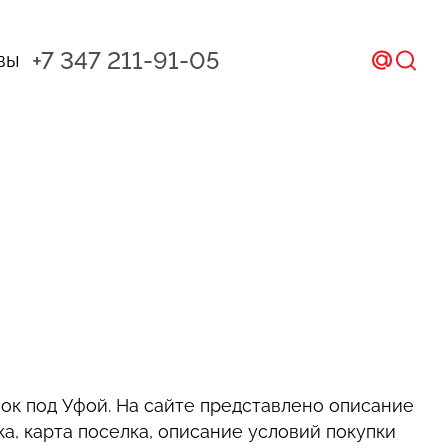
+7 347 211-91-05
вы
ал и CRM
ом
икс
ок под Уфой. На сайте представлено описание
а, карта поселка, описание условий покупки