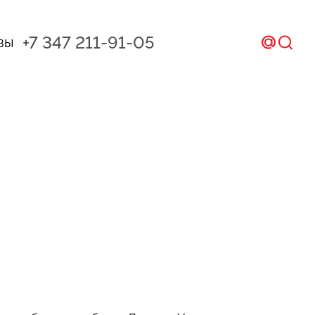
+7 347 211-91-05
вы
ал и CRM
ом
икс