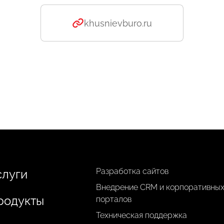
khusnievburo.ru
Разработка сайтов
слуги
Внедрение CRM и корпоративны
родукты
порталов
Техническая поддержка