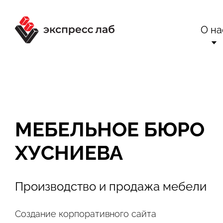
О на
О комп
Ра
Сертификаты 
Вне
МЕБЕЛЬНОЕ БЮРО
Техн
Бло
ХУСНИЕВА
Конта
Отр
Производство и продажа мебели
Создание корпоративного сайта