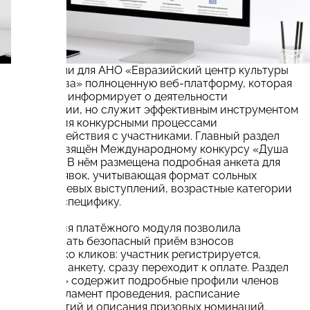
Мы создали для АНО «Евразийский центр культуры
и искусства» полноценную веб-платформу, которая
не просто информирует о деятельности
организации, но служит эффективным инструментом
управления конкурсными процессами
и взаимодействия с участниками. Главный раздел
сайта посвящён Международному конкурсу «Душа
Евразии». В нём размещена подробная анкета для
подачи заявок, учитывающая формат сольных
и ансамблевых выступлений, возрастные категории
и другую специфику.
Интеграция платёжного модуля позволила
организовать безопасный приём взносов
в несколько кликов: участник регистрируется,
заполняет анкету, сразу переходит к оплате. Раздел
«Конкурс» содержит подробные профили членов
жюри, регламент проведения, расписание
мероприятий и описания призовых номинаций.