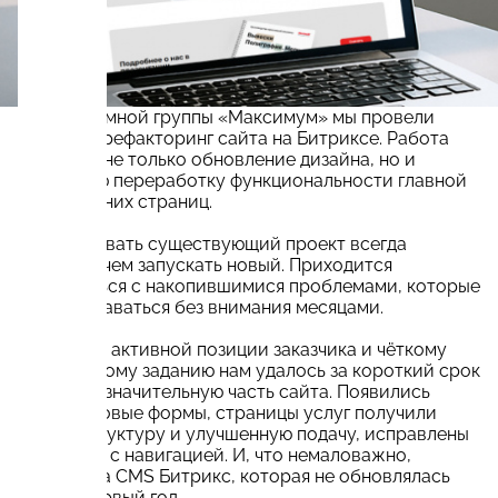
Для рекламной группы «Максимум» мы провели
глубокий рефакторинг сайта на Битриксе. Работа
включала не только обновление дизайна, но и
серьёзную переработку функциональности главной
и внутренних страниц.
Дорабатывать существующий проект всегда
сложнее, чем запускать новый. Приходится
разбираться с накопившимися проблемами, которые
могли оставаться без внимания месяцами.
Благодаря активной позиции заказчика и чёткому
техническому заданию нам удалось за короткий срок
обновить значительную часть сайта. Появились
многошаговые формы, страницы услуг получили
новую структуру и улучшенную подачу, исправлены
проблемы с навигацией. И, что немаловажно,
обновлена CMS Битрикс, которая не обновлялась
уже не первый год.