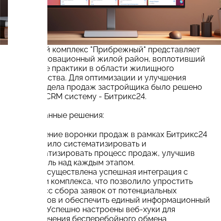
Курортный комплекс "Прибрежный" представляет
собой инновационный жилой район, воплотивший
передовые практики в области жилищного
строительства. Для оптимизации и улучшения
работы отдела продаж застройщика было решено
внедрить CRM систему - Битрикс24.
Реализованные решения:
Внедрение воронки продаж в рамках Битрикс24
позволило систематизировать и
автоматизировать процесс продаж, улучшив
контроль над каждым этапом.
Была осуществлена успешная интеграция с
сайтом комплекса, что позволило упростить
процесс сбора заявок от потенциальных
клиентов и обеспечить единый информационный
поток. Успешно настроены веб-хуки для
обеспечения бесперебойного обмена