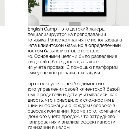
Компания English Camp - это детский лагерь,
который специализируется на преподавании
английского языка. Ранее компания не использовала
систему учета клиентской базы, но в определенный
момент с ростом базы клиентов это стало
необходимо. Основными целями было разделение
родителей и детей в базе данных, а также
организация учета продаж. С помощью платформы
Битрикс24 мы успешно решали эти задачи.
English Camp столкнулся с необходимостью
эффективного управления своей клиентской базой
данных. Раньше родители и дети учитывались, как
единая сущность, что приводило к сложностям в
отслеживании информации о каждом человеке в
бизнес-процессах компании. Кроме того, компания
не имела удобного учета продаж, что затрудняло
процесс планирования и анализа эффективности
работы организации в целом.