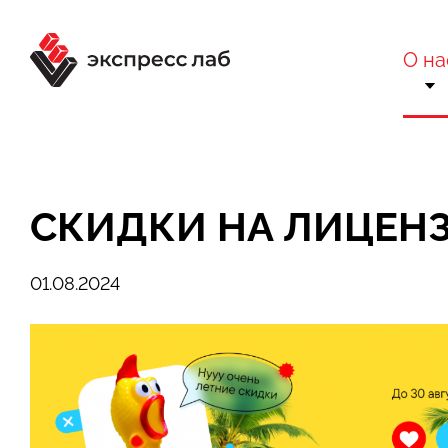
О на
О комп
Ра
Сертификаты 
Вне
СКИДКИ НА ЛИЦЕНЗ
Техн
Бло
01.08.2024
Конта
Отр