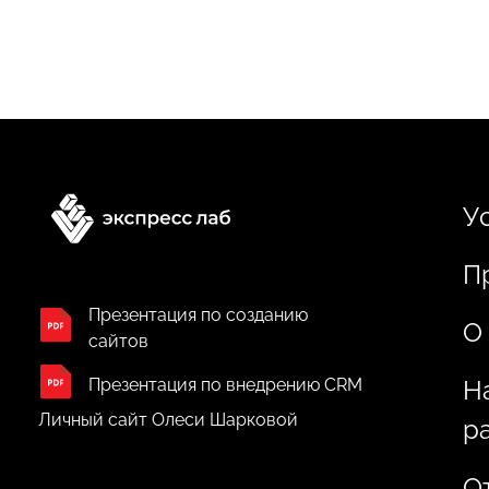
У
П
Презентация по созданию
О
сайтов
Презентация по внедрению CRM
Н
Личный сайт Олеси Шарковой
р
О