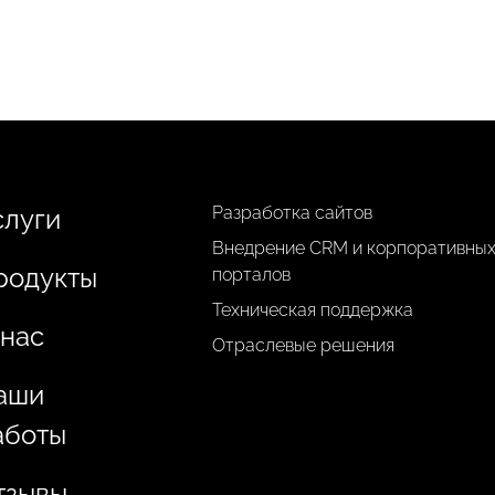
Разработка сайтов
слуги
Внедрение CRM и корпоративны
родукты
порталов
Техническая поддержка
 нас
Отраслевые решения
аши
аботы
тзывы