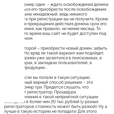
Вариант номер один – ждать освобождения домена
и попытаться его приобрести после освобождения.
Метод весьма ненадежный, ведь никакого
приоритета при регистрации вы не получите. Кроме
того, после прекращения действия домена срок его
освобождения, как правило, не менее месяца. То
есть все это время ваш сайт не будет доступен под
этим доменом.
Вариант второй – приобрести новый домен, забыть
о старом. Но вряд ли такой вариант вам подойдет,
если ваш домен уже засветился в поисковиках, в
рубрикаторах, в закладках пользователей, в
печатной продукции...
В случае если вы попали в такую ситуацию,
единственный верный способ решения – это
вариант номер три. Придется слушать, что
предложит регистратор. Процедура
переоформления в такой неприятной ситуации
обойдется в более чем 20 тыс рублей (у разных
регистраторов стоимость может быть разной). Ну а
лучше в такую историю не попадать! Для этого