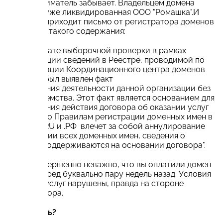
предприниматель забывает. Владельцем домена
остается уже ликвидированная ООО "Ромашка".И
однажды приходит письмо от регистратора доменов
примерно такого содержания:
"В результате выборочной проверки в рамках
актуализации сведений в Реестре, проводимой по
рекомендации Координационного центра доменов
.RU/.РФ, был выявлен факт
прекращения деятельности данной организации без
правопреемства. Этот факт является основанием для
прекращения действия договора об оказании услуг
и, согласно Правилам регистрации доменных имен в
доменах .RU и .РФ влечет за собой аннулирование
регистрации всех доменных имен, сведения о
которых поддерживаются на основании договора".
И уже совершенно неважно, что вы оплатили домен
на год вперед буквально пару недель назад. Условия
оказания услуг нарушены, правда на стороне
Регистратора.
Что делать?