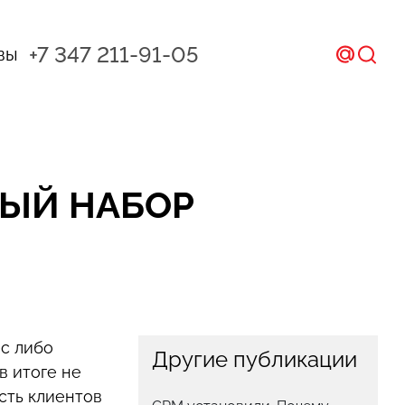
+7 347 211-91-05
вы
ал и CRM
ом
НЫЙ НАБОР
икс
ес либо
Другие публикации
в итоге не
сть клиентов