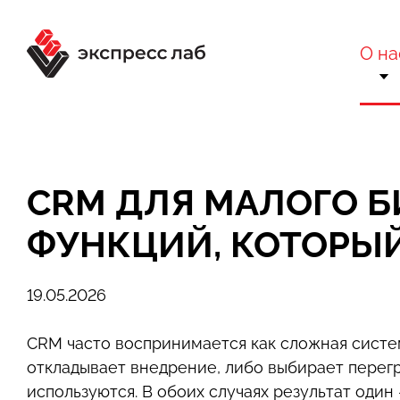
О на
О комп
Ра
Сертификаты 
Вне
CRM ДЛЯ МАЛОГО 
Техн
Бло
ФУНКЦИЙ, КОТОРЫ
Конта
Отр
19.05.2026
CRM часто воспринимается как сложная систем
откладывает внедрение, либо выбирает перег
используются. В обоих случаях результат оди