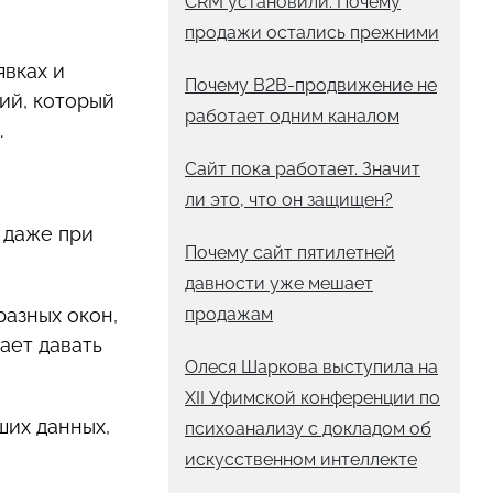
CRM установили. Почему
продажи остались прежними
явках и
Почему B2B-продвижение не
ий, который
работает одним каналом
.
Сайт пока работает. Значит
ли это, что он защищен?
 даже при
Почему сайт пятилетней
давности уже мешает
разных окон,
продажам
ает давать
Олеся Шаркова выступила на
XII Уфимской конференции по
ших данных,
психоанализу с докладом об
искусственном интеллекте