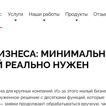
с
Услуги
Наши работы
Продукты
Отзы
ании
зработка сайтов
Разработка сайтов
Битрикс24 - корпоративный порт
и награды
дрение Битрикс24
Графический дизайн
Битрикс: Управление сайт
БИЗНЕСА: МИНИМАЛЬ
ическая поддержка
г
Внедрение Битрикс24
Интернет-магазин + CRM
Й РЕАЛЬНО НУЖЕН
кты
аслевые решения
Enterprise-решения от Битр
а для крупных компаний. Из-за этого малый бизн
руженное решение с десятками функций, которые 
н — заявки продолжают обрабатываться вручную, ча